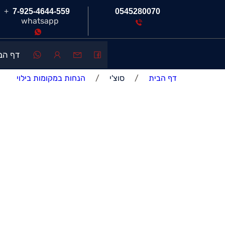
+
7-925-4644-559
0545280070
whatsapp
דף הב
דף הבית
/
סוצ'י
/
הנחות במקומות בילוי