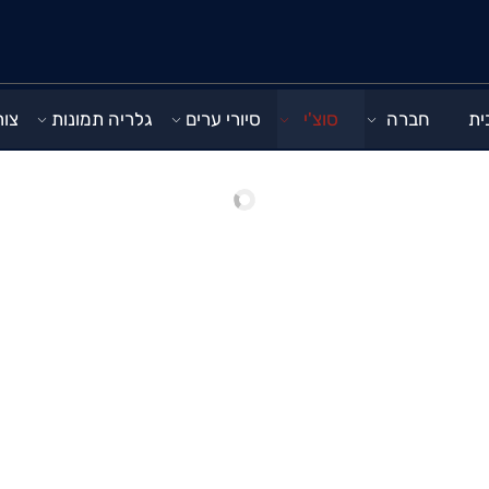
ית
חברה
סוצ'י
סיורי ערים
גלריה תמונות
צור