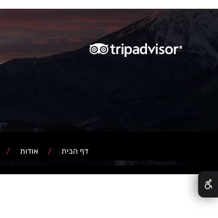
דף הבית
/
אודות
/
ש
✕