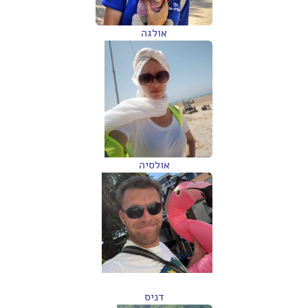
אולגה
אולסיה
דניס