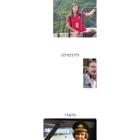
ליודמילה
ולאדי