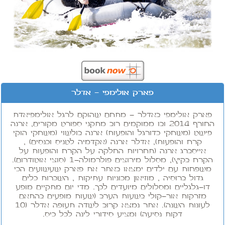
פארק אולימפי - אדלר
פארק אולימפי באדלר - מתחם שהוקם לרגל אולימפיאדת
החורף 2014 ובו ממוקמים רוב מתקני ספורט מקורים, ארנה
פישט (משחקי כדורגל והופעות) ארנה בולשוי (משחקי הוקי
קרח והופעות), אדלר ארנה (אקדמיה לטניס וכנסים) ,
אייסברג ארנה (תחרויות החלקה על הקרח והופעות על
הקרח בקיץ), מסלול מירוצים פולרמולה-1 (סוצי אוטודרום).
משפחות עם ילדים ימצאו באתר את פארק שעשועים הכי
גדול ברוסיה , מוזיאון מכוניות עתיקות , השכרות כלים
דו-גלגליים ומסלולים מיועדים לכך. מדי יום מתקיים מופע
מזרקות אור-קולי בשעות הערב (שעות מופעים בהתאם
לעונות השנה). אתר נמצא קרוב לשדה תעופה אדלר (10
דקות נסיעה) ומציע סידורי לינה לכל כיס.