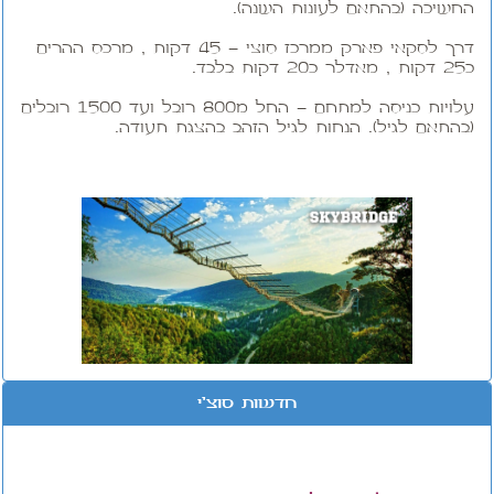
החשיכה (בהתאם לעונות השנה).
דרך לסקאי פארק ממרכז סוצי - 45 דקות , מרכס ההרים
כ25 דקות , מאדלר כ20 דקות בלבד.
עלויות כניסה למתחם - החל מ800 רובל ועד 1500 רובלים
(בהתאם לגיל). הנחות לגיל הזהב בהצגת תעודה.
חדשות סוצ'י
מוזמנים לבקר ולהצטרף
לקבוצת "חו"ל זה כאן סוצ'י"
בפייסבוק (לחצו על תמונה למטה)