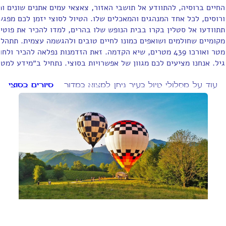
החיים ברוסיה, להתוודע אל תושבי האזור, צאצאי עמים אתנים שונים ומג
ורוסים, לכל אחד המנהגים והמאכלים שלו. הטיול לסוצי יזמן לכם מפג
תתוודעו אל סטלין בקרו בבית הנופש שלו בהרים, למדו להכיר את פוטי
מטר ואורכו 439 מטרים, שיא הקדמה. זאת הזדמנות נפלאה להכיר
גיל. אנחנו מציעים לכם מגוון של אפשרויות בסוצי. נתחיל ב״מידע למטייל
עוד על מסלולי טיול בעיר ניתן למצוא במדור
סיורים בסוצי