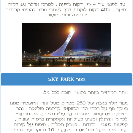
עד לסוצי עיר - 35 דקות נסיעה , למרכז אדלר 10 דקות
נסיעה , וכ40 דקות לוקחת דרך לאתרי נופש בהרים: קרסניה
פוליאנה ורוזה חוטור.
גשר SKY PARK
אתר המתוייר ביותר בסוצ'י, חובה לכל גיל.
גשר תלוי בגובה של 250 מטרים מעל ואדי אחשטיר ממנו
נשקף נוף על רכסי הרי הקווקאז, קרסניה פוליאנה , נהר
מזימטה וים שחור. אתר מושך עליו מדי יום את מחשפי
לפרוק אדרנלין ומציע פעילויות אקסטרים ברמות שונות ,
קפיצות באנג'י , נדנדות , פארק חבלים , טיפוס על קירות
ועוד. אתר פועל בכל יום בין השעות 10 בבוקר ועד לרדת