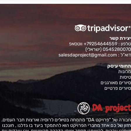
21.04.2020
ראש מחוז יצא בהודעה לציבור על המשך
בידוד עצמי של תושבים ועסקים עד
30.04ֿ. סוצ'י ממשיכה לבודד את עצמה
משאר ערי מחוז קרסנודר. סה״כ נדבקים
להיום - 417, כאשר ביממה אחרונה נמצאו
כ41 נדבקים בוירוס. למרות נתונים הלא
יצירת קשר
כל כך מעודדים , חברות תיירות גדולות
טלפון : 79254644559+ ווטסאפ
ממשיכות בהכנות לפתוח את עונת הנופשים
0545280070 (ישראלי)
בסוצ'י החל מ1 ליוני הקרוב. מומחים
בענף טוענים שחודש מאי יהיה גורלי
דוא”ל :
salesdaproject@gmail.com
לעסקי תיירות בעיר וככל הנירא ימסור
תשובה סופית לשאלה שמדאיגה את כולם -
תחומי עיסק
אם עונת התיירות פנים לא תתקיים השנה?ֿ
מלונות
דניאל אבשלום (אדלר, סוצ'י)
טיסות
סיורים מאורגנים
סיורים פרטיים
15.04.2020
נכנסו הקלות על סגר בעיר
מעכשיו, ניתן לנוע בין השעות 10:00 -
16:00
רשויות בכל זאת מבקשים מתושבים לשמור
על תנאי בידוד עצמי ולהימנע מלצאת
חבורה של "פרויקט DA" מתמחה בטיולים לרוסיה וארצות חבר העמים.
מהבית ללא צרכים הכרחיים.
חזון של כם אחד מחברי הפרויקט הוא להתמקד ביעד בו גדלנו , חונכנו
בתכנית רשויות , שיחרור הדרגתי של
ושפגנו ערכים. לרשותנו מספר צוותי הדרכה מקצועיים. אנו עובדים עם